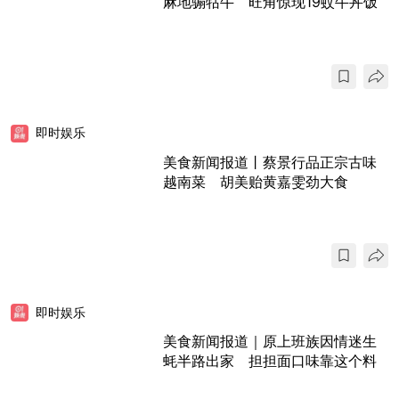
麻地骟牯牛 旺角惊现19蚊牛丼饭
即时娱乐
美食新闻报道丨蔡景行品正宗古味
越南菜 胡美贻黄嘉雯劲大食
即时娱乐
美食新闻报道｜原上班族因情迷生
蚝半路出家 担担面口味靠这个料