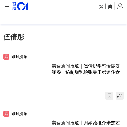
繁
|
简
伍倩彤
即时娱乐
美食新闻报道｜伍倩彤学韩语撒娇
呃餐 秘制煀乳鸽张曼玉都追住食
即时娱乐
美食新闻报道丨谢嫣薇推介米芝莲