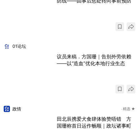
防线——由事后惩处转向事前预防
01论坛
议员来稿．方国珊｜告别外劳依赖
——以“造血”优化本地行业生态
政情
精选 ★
田北辰携爱犬食肆体验赞唔错 方
国珊称首日运作畅顺｜政坛诸事町