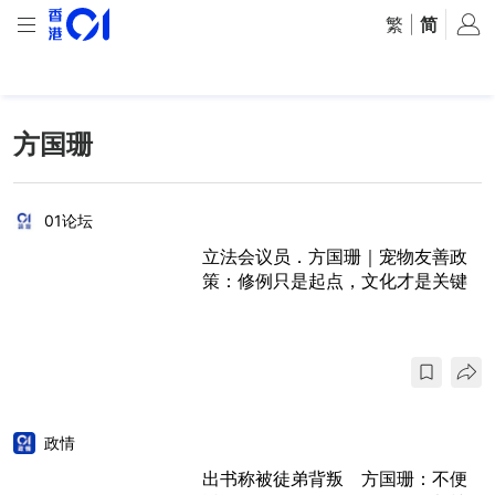
繁
|
简
方国珊
01论坛
立法会议员．方国珊｜宠物友善政
策：修例只是起点，文化才是关键
政情
出书称被徒弟背叛 方国珊：不便