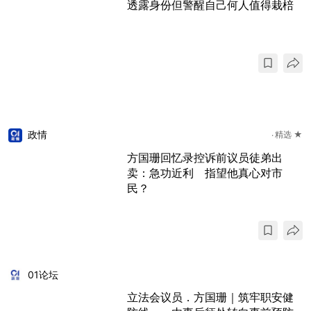
透露身份但警醒自己何人值得栽棓
政情
精选 ★
方国珊回忆录控诉前议员徒弟出
卖：急功近利 指望他真心对市
民？
01论坛
立法会议员．方国珊｜筑牢职安健