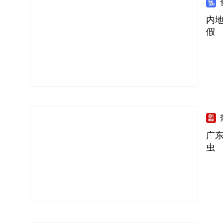
内
假
广
虫