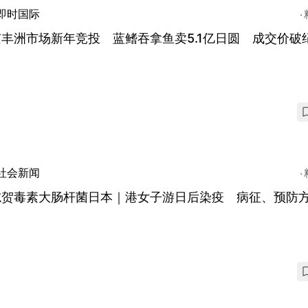
即时国际
丰洲市场新年竞投 蓝鳍吞拿鱼卖5.1亿日圆 成交价破
社会新闻
志贺毒素大肠杆菌日本｜港女子游日后染疫 病征、预防