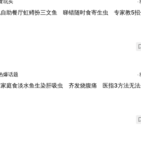
食玩买
地自助餐厅虹鳟扮三文鱼 睇错随时食寄生虫 专家教5招
热爆话题
东家庭食淡水鱼生染肝吸虫 齐发烧腹痛 医指3方法无法