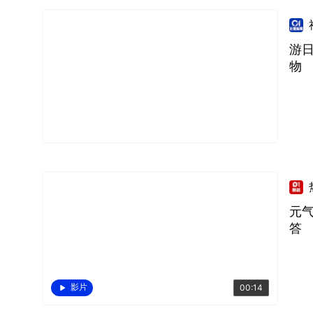
游
物
元
答
影片
00:14