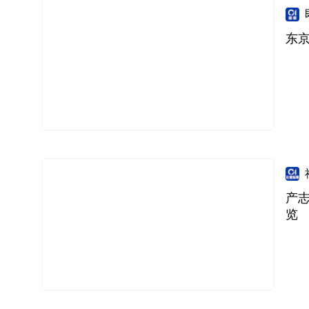
东京
产
览