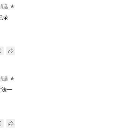
精选 ★
纪录
精选 ★
方法一