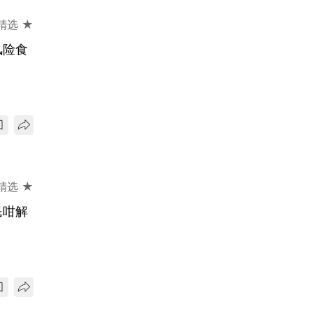
精选 ★
风险食
精选 ★
民咁解