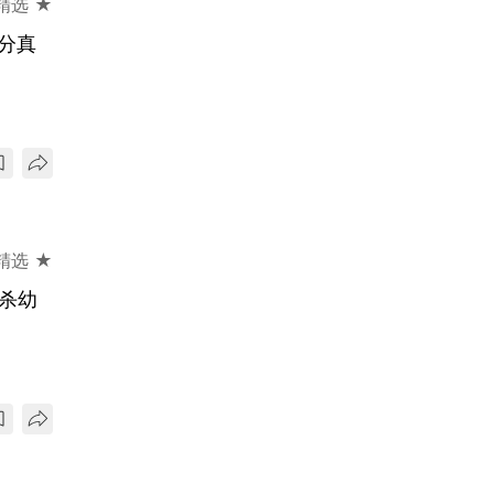
精选 ★
分真
精选 ★
杀幼