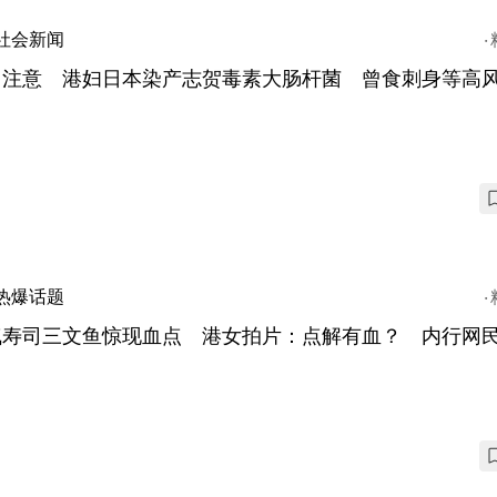
社会新闻
日注意 港妇日本染产志贺毒素大肠杆菌 曾食刺身等高
热爆话题
气寿司三文鱼惊现血点 港女拍片：点解有血？ 内行网