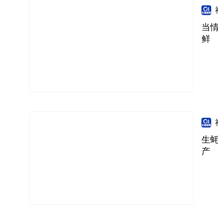
当
鲜
生
产