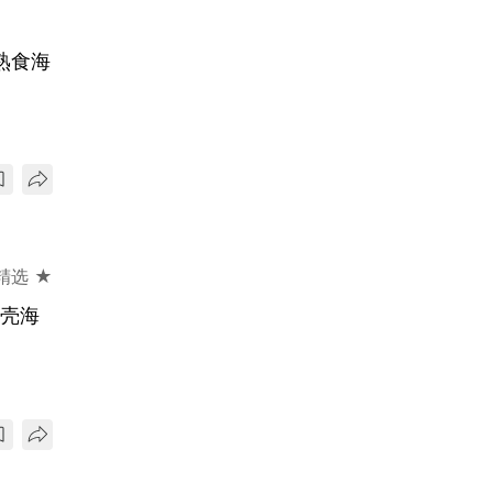
熟食海
精选 ★
双壳海