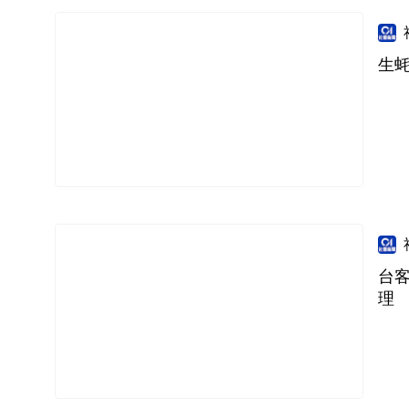
生蚝
台客
理