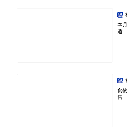
本月
适
食
售