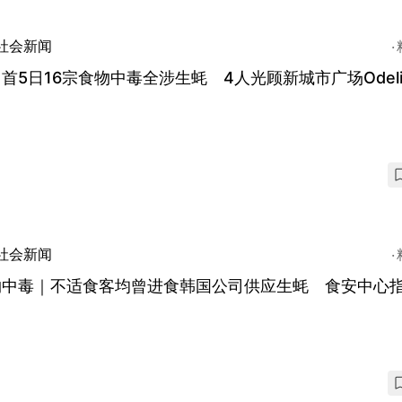
社会新闻
首5日16宗食物中毒全涉生蚝 4人光顾新城市广场Odeli
社会新闻
物中毒｜不适食客均曾进食韩国公司供应生蚝 食安中心