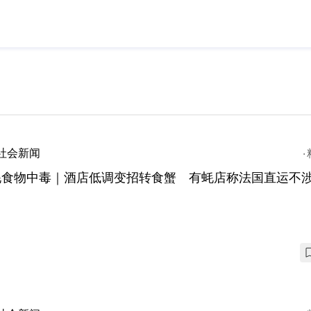
社会新闻
蚝食物中毒｜酒店低调变招转食蟹 有蚝店称法国直运不