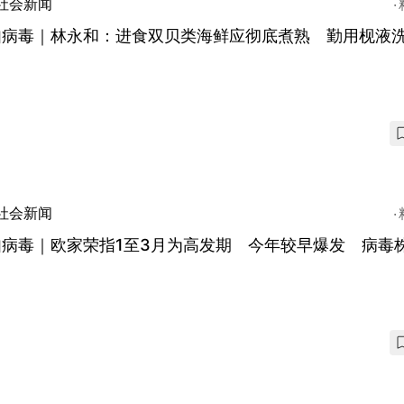
社会新闻
如病毒｜林永和：进食双贝类海鲜应彻底煮熟 勤用枧液
社会新闻
如病毒｜欧家荣指1至3月为高发期 今年较早爆发 病毒