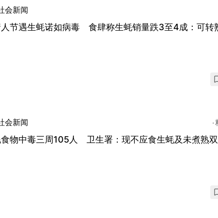
社会新闻
情人节遇生蚝诺如病毒 食肆称生蚝销量跌3至4成：可转
社会新闻
蚝食物中毒三周105人 卫生署：现不应食生蚝及未煮熟