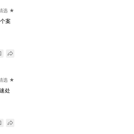
精选 ★
宗个案
精选 ★
迅速处