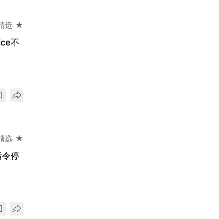
精选 ★
ce不
精选 ★
指令停