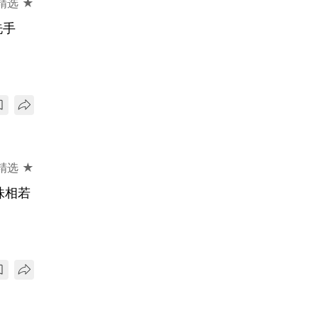
精选 ★
洗手
精选 ★
株相若