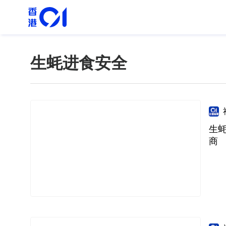
生蚝进食安全
生
商