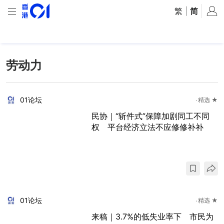
繁
|
简
劳动力
01论坛
精选 ★
民协｜“斩件式”保障加剧同工不同
权 平台经济立法不应修修补补
01论坛
精选 ★
来稿｜3.7%的低失业率下 市民为