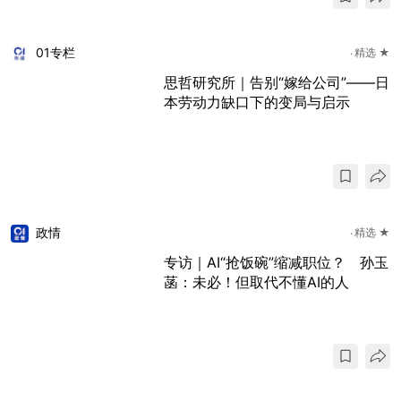
01专栏
精选 ★
思哲研究所｜告别“嫁给公司”——日
本劳动力缺口下的变局与启示
政情
精选 ★
专访｜AI“抢饭碗”缩减职位？ 孙玉
菡：未必！但取代不懂AI的人