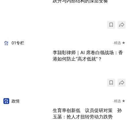
跃升与内部结构的深层变奏
01专栏
精选 ★
李颕彰律师｜AI 席卷白领战场：香
港如何防止“高才低就”？
政情
精选 ★
生育率创新低 议员促研对策 孙
玉菡：抢人才扭转劳动力跌势