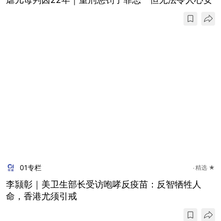
01专栏
精选 ★
李颕彰｜美卫生部长受访咆哮反疫苗：反智牺牲人
命，香港尤须引戒