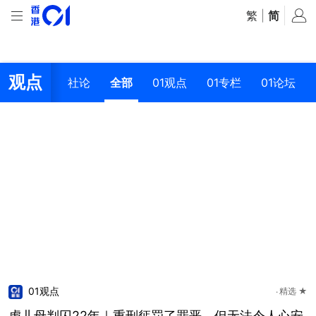
繁
|
简
观点
社论
全部
01观点
01专栏
01论坛
01观点
精选 ★
虐儿母判囚22年｜重刑惩罚了罪恶 但无法令人心安