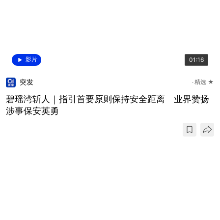
影片
01:16
突发
精选 ★
碧瑶湾斩人｜指引首要原则保持安全距离 业界赞扬
涉事保安英勇