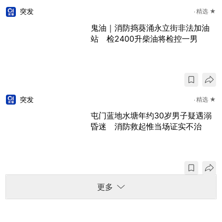
突发
精选 ★
鬼油｜消防捣葵涌永立街非法加油
站 检2400升柴油将检控一男
突发
精选 ★
屯门蓝地水塘年约30岁男子疑遇溺
昏迷 消防救起惟当场证实不治
更多