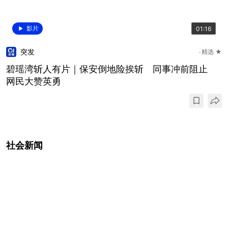
影片
01:16
突发
精选 ★
碧瑶湾斩人有片｜保安倒地险挨斩 同事冲前阻止
网民大赞英勇
社会新闻