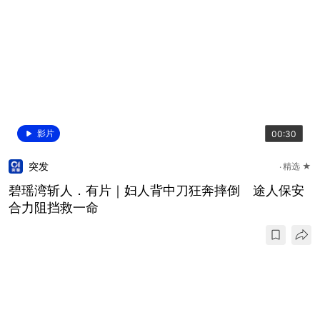
影片
00:30
突发
精选 ★
碧瑶湾斩人．有片｜妇人背中刀狂奔摔倒 途人保安
合力阻挡救一命