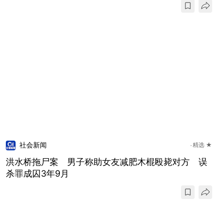
社会新闻
精选 ★
洪水桥拖尸案 男子称助女友减肥木棍殴毙对方 误
杀罪成囚3年9月