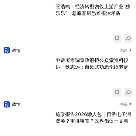
管浩鸣：经济转型勿仅上游产业“独
乐乐” 忽略基层恐难根治矛盾
政情
精选 ★
申诉署零调查政府拒公众索资料投
诉 狄志远：自废武功恐沦纸老虎
政情
精选 ★
施政报告2026懒人包｜再派电子消
费券？重推租置？政界倡议一文看