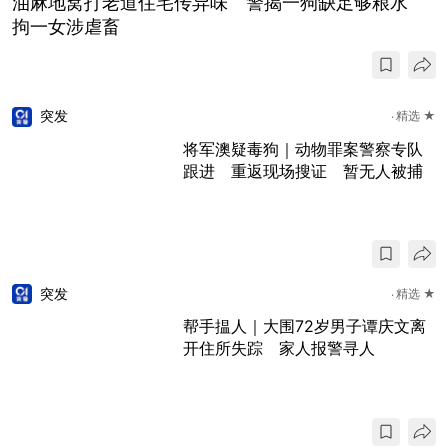
油麻地窝打老道住宅传异味 警揭一狗缺足够粮水
拘一女涉虐畜
突发
精选 ★
将军澳疑毒狗｜动物罪案警察专队
跟进 重返现场搜证 暂无人被捕
突发
精选 ★
帮手揾人｜大围72岁男子谭庆文离
开住所失踪 家人报警寻人