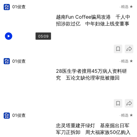
01侦查
精选 ★
越南Fun Coffee骗局攻港 千人中
招涉款过亿 中年妇做上线变董事
05:09
01侦查
精选 ★
28医生学者擅用45万病人资料研
究 五论文缺伦理审批被撤回
01侦查
精选 ★
忠灵塔重建开绿灯 基座掘出日军
军刀正拆卸 周大福家族50亿购入