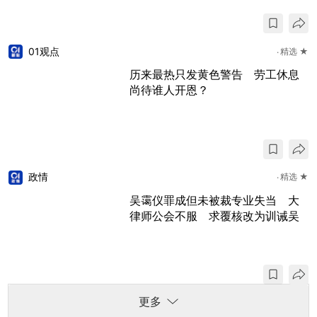
01观点
精选 ★
历来最热只发黄色警告 劳工休息
尚待谁人开恩？
政情
精选 ★
吴霭仪罪成但未被裁专业失当 大
律师公会不服 求覆核改为训诫吴
更多