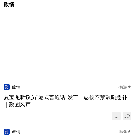
政情
政情
精选 ★
夏宝龙听议员“港式普通话”发言 忍俊不禁鼓励恶补
｜政圈风声
政情
精选 ★