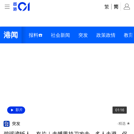
繁
|
简
港闻
报料☎️
社会新闻
突发
政策政情
教育
影片
01:16
突发
精选 ★
碧瑶湾斩人．有片｜赤膊男持刀攻击 多人走避 保