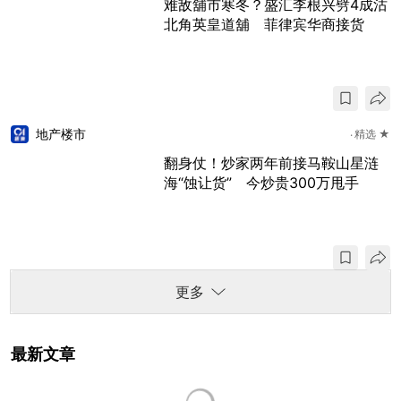
难敌舖市寒冬？盛汇李根兴劈4成沽
北角英皇道舖 菲律宾华商接货
地产楼市
精选 ★
翻身仗！炒家两年前接马鞍山星涟
海“蚀让货” 今炒贵300万甩手
更多
最新文章