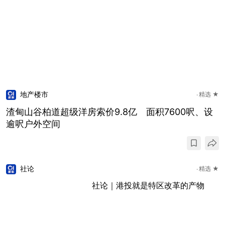
地产楼市
精选 ★
渣甸山谷柏道超级洋房索价9.8亿 面积7600呎、设
逾呎户外空间
社论
精选 ★
社论｜港投就是特区改革的产物